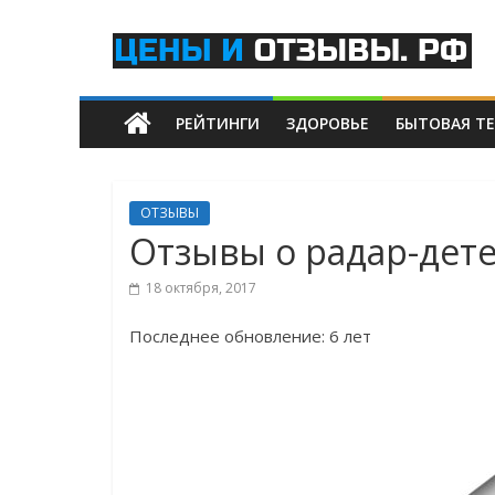
Skip
Цены
to
content
и
РЕЙТИНГИ
ЗДОРОВЬЕ
БЫТОВАЯ Т
отзывы.рф
Рейтинги
Самых
ОТЗЫВЫ
Лучших
Отзывы о радар-дет
Товаров
и
18 октября, 2017
Услуг
Последнее обновление: 6 лет