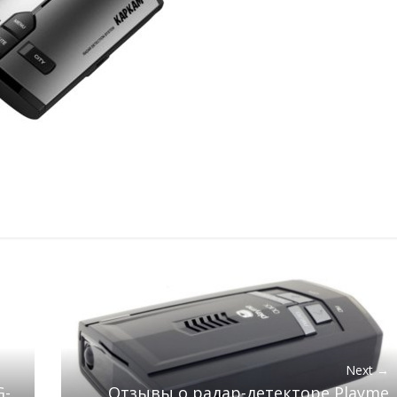
Next →
G-
Отзывы о радар-детекторе Playme