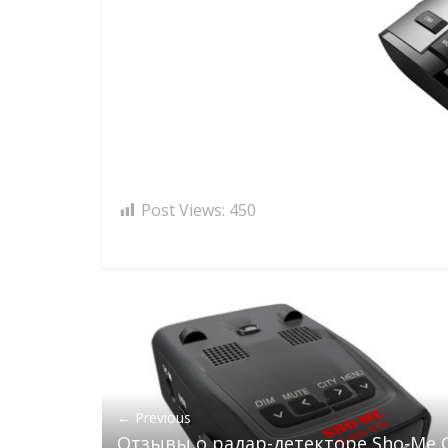
Post Views:
450
← Previous
Отзывы о радар-детекторе Sho-Me 