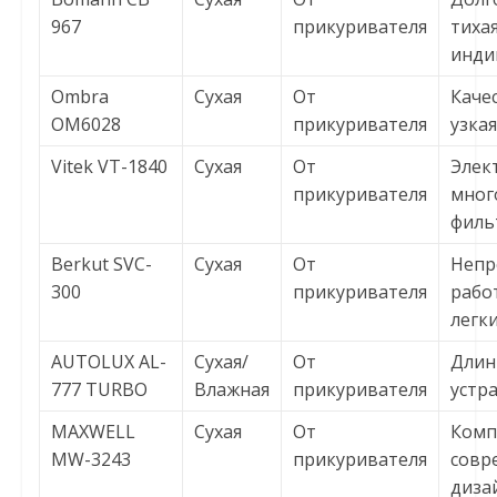
967
прикуривателя
тихая
инди
Ombra
Сухая
От
Каче
OM6028
прикуривателя
узкая
Vitek VT-1840
Сухая
От
Элек
прикуривателя
мног
филь
Berkut SVC-
Сухая
От
Непр
300
прикуривателя
работ
легки
AUTOLUX AL-
Сухая/
От
Длин
777 TURBO
Влажная
прикуривателя
устр
MAXWELL
Сухая
От
Комп
MW-3243
прикуривателя
совр
диза