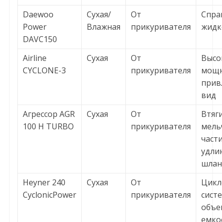
Daewoo
Сухая/
От
Спра
Power
Влажная
прикуривателя
жидк
DAVC150
Airline
Сухая
От
Высо
CYCLONE-3
прикуривателя
мощн
прив
вид
Агрессор AGR
Сухая
От
Втяг
100 H TURBO
прикуривателя
мель
части
удли
шлан
Heyner 240
Сухая
От
Цикл
CyclonicPower
прикуривателя
систе
объе
емко