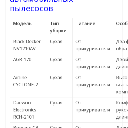
пылесосов
Модель
Тип
Питание
Особ
уборки
Black Decker
Сухая
От
Два 
NV1210AV
прикуривателя
обра
AGR-170
Сухая
От
Двой
прикуривателя
длин
Airline
Сухая
От
Высо
CYCLONE-2
прикуривателя
всас
комп
Daewoo
Сухая
От
Комф
Electronics
прикуривателя
рукоя
RCH-2101
длин
Bomann CB
Сухая
От
Долг