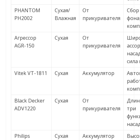
PHANTOM
Сухая/
От
Сбор 
PH2002
Влажная
прикуривателя
фона
комп
Агрессор
Сухая
От
Шир
AGR-150
прикуривателя
ассо
наса
сила
Vitek VT-1811
Сухая
Аккумулятор
Авто
работ
комп
Black Decker
Сухая
От
Длин
ADV1220
прикуривателя
три
функ
наса
Philips
Сухая
Аккумулятор
Высо