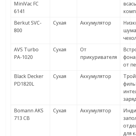
MiniVac FC
всас
6141
комп
Berkut SVC-
Сухая
Аккумулятор
Низк
800
шума
чехо
AVS Turbo
Сухая
От
Встр
PA-1020
прикуривателя
фона
от п
Black Decker
Сухая
Аккумулятор
Трой
PD1820L
филь
инте
заря
Bomann AKS
Сухая
Аккумулятор
Инди
713 CB
запо
отде
для к