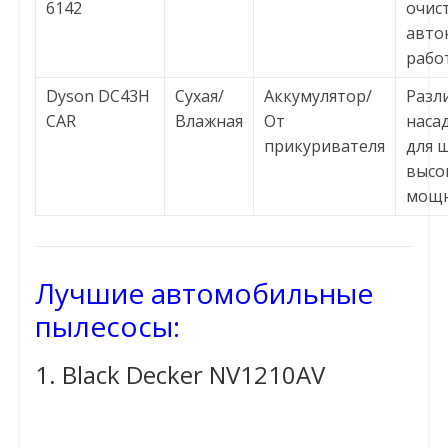
6142
очист
авто
работ
Dyson DC43H
Сухая/
Аккумулятор/
Разл
CAR
Влажная
От
наса
прикуривателя
для 
высо
мощн
Лучшие автомобильные
пылесосы:
1. Black Decker NV1210AV