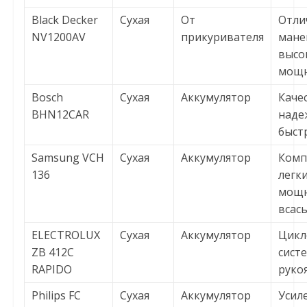
Black Decker
Сухая
От
Отли
NV1200AV
прикуривателя
мане
высо
мощн
Bosch
Сухая
Аккумулятор
Каче
BHN12CAR
наде
быст
Samsung VCH
Сухая
Аккумулятор
Комп
136
легк
мощн
всас
ELECTROLUX
Сухая
Аккумулятор
Цикл
ZB 412C
систе
RAPIDO
руко
Philips FC
Сухая
Аккумулятор
Усил