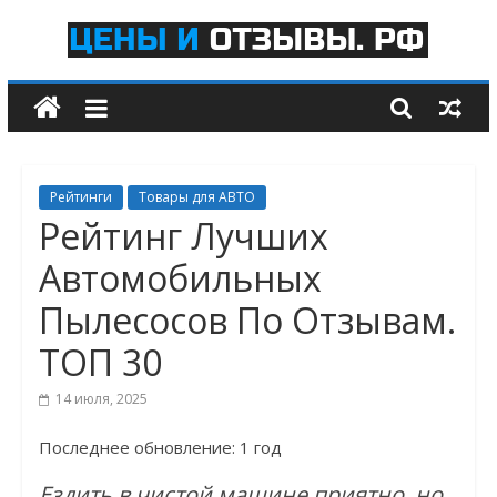
Skip
to
Цены
content
и
отзывы.рф
Рейтинги
Товары для АВТО
Рейтинги
Рейтинг Лучших
Самых
Автомобильных
Лучших
Товаров
Пылесосов По Отзывам.
и
Услуг
ТОП 30
14 июля, 2025
Последнее обновление: 1 год
Ездить в чистой машине приятно, но