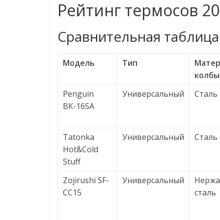
Рейтинг термосов 20
Сравнительная таблица
Модель
Тип
Матер
колбы
Penguin
Универсальный
Сталь
ВК-16SА
Tatonka
Универсальный
Сталь
Hot&Cold
Stuff
Zojirushi SF-
Универсальный
Нерж
CC15
сталь