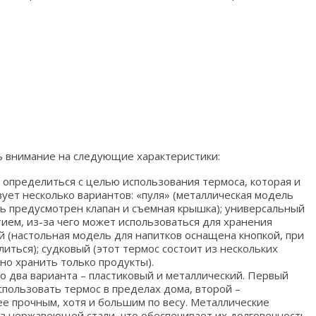
 внимание на следующие характеристики:
 определиться с целью использования термоса, которая и
вует несколько вариантов: «пуля» (металлическая модель
сь предусмотрен клапан и съемная крышка); универсальный
ием, из-за чего может использоваться для хранения
й (настольная модель для напитков оснащена кнопкой, при
иться); судковый (этот термос состоит из нескольких
но хранить только продукты).
го два варианта – пластиковый и металлический. Первый
пользовать термос в пределах дома, второй –
ее прочным, хотя и большим по весу. Металлические
из нержавеющей стали, что обеспечивает их долговечность