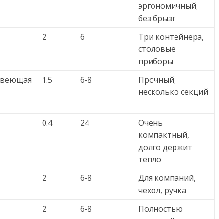
эргономичный,
без брызг
2
6
Три контейнера,
столовые
приборы
авеющая
1.5
6-8
Прочный,
несколько секций
0.4
24
Очень
компактный,
долго держит
тепло
2
6-8
Для компаний,
чехол, ручка
2
6-8
Полностью