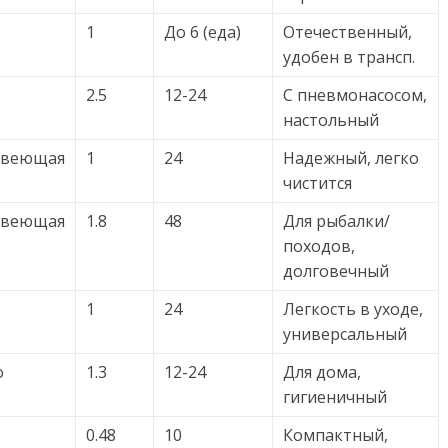
1
До 6 (еда)
Отечественный,
удобен в трансп.
2.5
12-24
С пневмонасосом,
настольный
авеющая
1
24
Надежный, легко
чистится
авеющая
1.8
48
Для рыбалки/
походов,
долговечный
1
24
Легкость в уходе,
универсальный
о
1.3
12-24
Для дома,
гигиеничный
0.48
10
Компактный,