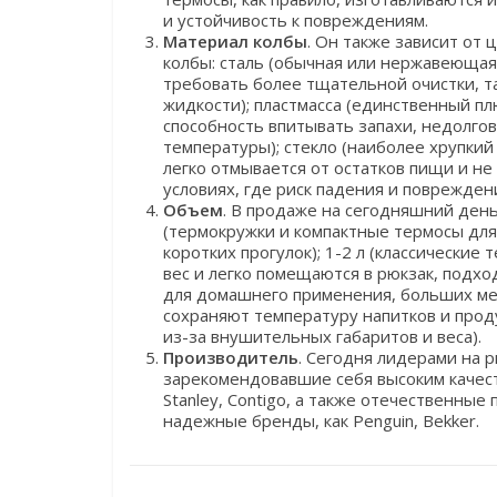
и устойчивость к повреждениям.
Материал колбы
. Он также зависит от
колбы: сталь (обычная или нержавеющая
требовать более тщательной очистки, та
жидкости); пластмасса (единственный пл
способность впитывать запахи, недолго
температуры); стекло (наиболее хрупкий
легко отмывается от остатков пищи и не
условиях, где риск падения и поврежден
Объем
. В продаже на сегодняшний день
(термокружки и компактные термосы для
коротких прогулок); 1-2 л (классически
вес и легко помещаются в рюкзак, подх
для домашнего применения, больших ме
сохраняют температуру напитков и прод
из-за внушительных габаритов и веса).
Производитель
. Сегодня лидерами на
зарекомендовавшие себя высоким качест
Stanley, Contigo, а также отечественные
надежные бренды, как Penguin, Bekker.