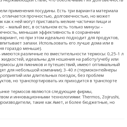
 цели применения посудины. Есть три варианта материала
, отличается прочностью, долговечностью, но может
к как к ней могут приставать мелкие частички пищи и
юс – малый вес, в остальном есть только минусы –
вечность, меньшая эффективность в сохранении
 вариант, но при этом идеально подходит для продуктов,
 впитывает запахи. Использовать его лучше дома или в
ия гораздо меньше).
 имеются различные по вместительности термосы: 0,25-1 л
 жидкостей, идеальны для ношения на работу/учебу или
е термосы для пикников и путешествий, имеют оптимальный
одят для небольшой компании); 3-40 л (термоконтейнеры
роприятий или длительных поездок, без проблем
уктов, но транспортировать их приходится в транспорте
 рынке термосов являются следующие фирмы,
вом и инновационными технологиями: Thermos, Zojirushi,
 производители, такие как Амет, и более бюджетные, но