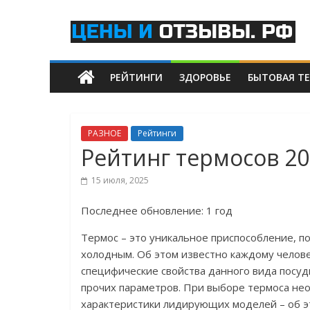
Skip
Цены
to
content
и
РЕЙТИНГИ
ЗДОРОВЬЕ
БЫТОВАЯ Т
отзывы.рф
Рейтинги
Самых
РАЗНОЕ
Рейтинги
Лучших
Рейтинг термосов 20
Товаров
и
15 июля, 2025
Услуг
Последнее обновление: 1 год
Термос – это уникальное приспособление, п
холодным. Об этом известно каждому человек
специфические свойства данного вида посуды
прочих параметров. При выборе термоса не
характеристики лидирующих моделей – об э