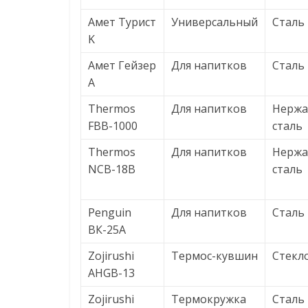
Амет Турист
Универсальный
Сталь
K
Амет Гейзер
Для напитков
Сталь
A
Thermos
Для напитков
Нерж
FBB-1000
сталь
Thermos
Для напитков
Нерж
NCB-18B
сталь
Penguin
Для напитков
Сталь
ВК-25А
Zojirushi
Термос-кувшин
Стекл
AHGB-13
Zojirushi
Термокружка
Сталь