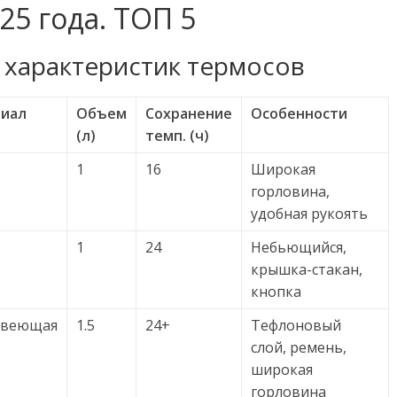
25 года. ТОП 5
 характеристик термосов
иал
Объем
Сохранение
Особенности
(л)
темп. (ч)
1
16
Широкая
горловина,
удобная рукоять
1
24
Небьющийся,
крышка-стакан,
кнопка
авеющая
1.5
24+
Тефлоновый
слой, ремень,
широкая
горловина