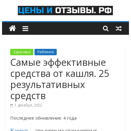
Skip
to
Цены
content
и
отзывы.рф
Здоровье
Рейтинги
Рейтинги
Самые эффективные
Самых
средства от кашля. 25
Лучших
Товаров
результативных
и
Услуг
средств
1 декабря, 2022
Последнее обновление: 4 года
Кашель
– это один из стандартных