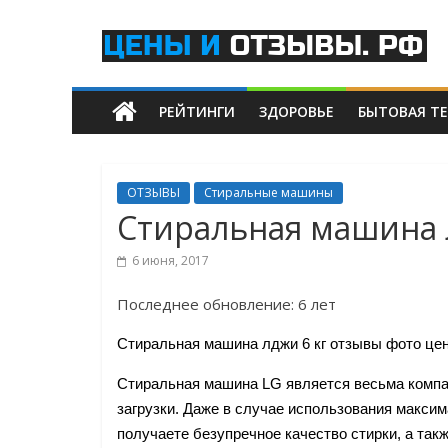
Skip
Цены
to
content
и
РЕЙТИНГИ
ЗДОРОВЬЕ
БЫТОВАЯ Т
отзывы.рф
Рейтинги
Самых
ОТЗЫВЫ
Стиральные машины
Лучших
Cтиральная машина 
Товаров
и
6 июня, 2017
Услуг
Последнее обновление: 6 лет
Cтиральная машина лджи 6 кг отзывы фото цен
Стиральная машина LG является весьма комп
загрузки. Даже в случае использования максима
получаете безупречное качество стирки, а та