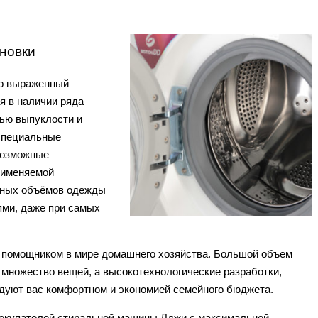
новки
ко выраженный
я в наличии ряда
нью выпуклости и
специальные
возможные
рименяемой
упных объёмов одежды
нями, даже при самых
 помощником в мире домашнего хозяйства. Большой объем
ть множество вещей, а высокотехнологические разработки,
дуют вас комфортном и экономией семейного бюджета.
покупателей стиральной машины Лджи с максимальной