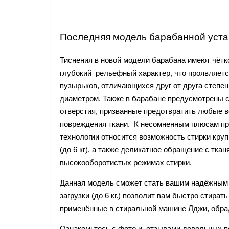
Последняя модель барабанной уста
Тиснения в новой модели барабана имеют чёт
глубокий рельефный характер, что проявляетс
пузырьков, отличающихся друг от друга степе
диаметром. Также в барабане предусмотрены 
отверстия, призванные предотвратить любые 
повреждения ткани. К несомненным плюсам п
технологии относится возможность стирки кр
(до 6 кг), а также деликатное обращение с тка
высокооборотистых режимах стирки.
Данная модель сможет стать вашим надёжным
загрузки (до 6 кг.) позволит вам быстро стира
применённые в стиральной машине Лджи, обра
Ознакомьтесь с фото и отзывами довольных 