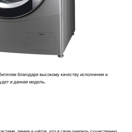
бителям благодаря высокому качеству исполнения и
дет и данная модель.
системе ремня и щёток, что в свою очередь существенно