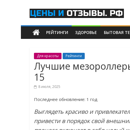
Skip
Цены
to
content
и
РЕЙТИНГИ
ЗДОРОВЬЕ
БЫТОВАЯ Т
отзывы.рф
Рейтинги
Самых
Для красоты
Рейтинги
Лучших
Лучшие мезороллеры
Товаров
15
и
Услуг
8 июля, 2025
Последнее обновление: 1 год
Выглядеть красиво и привлекате
привести в порядок свой внешний