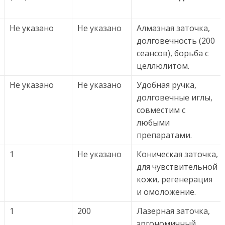
Не указано
Не указано
Алмазная заточка,
долговечность (200
сеансов), борьба с
целлюлитом.
Не указано
Не указано
Удобная ручка,
долговечные иглы,
совместим с
любыми
препаратами.
1
Не указано
Коническая заточка,
для чувствительной
кожи, регенерация
и омоложение.
1
200
Лазерная заточка,
эргономичный