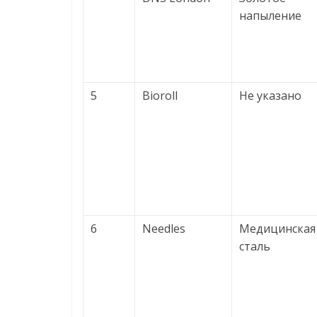
напыление
5
Bioroll
Не указано
6
Needles
Медицинская
сталь