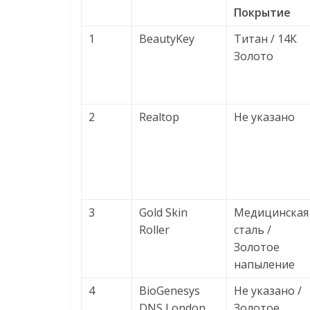
Покрытие
1
BeautyKey
Титан / 14К
Золото
2
Realtop
Не указано
3
Gold Skin
Медицинская
Roller
сталь /
Золотое
напыление
4
BioGenesys
Не указано /
DNS London
Золотое