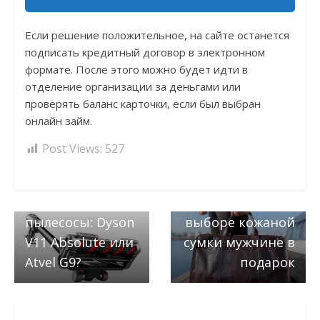
Если решение положительное, на сайте останется
подписать кредитный договор в электронном
формате. После этого можно будет идти в
отделение организации за деньгами или
проверять баланс карточки, если был выбран
онлайн займ.
Post Views:
527
Next →
Что важно
← Previous
Беспроводные
учитывать при
пылесосы: Dyson
выборе кожаной
V11 Absolute или
сумки мужчине в
Atvel G9?
подарок