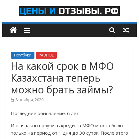
Skip
to
Цены
content
и
отзывы.рф
Ноутбуки
РАЗНОЕ
Рейтинги
На какой срок в МФО
Самых
Казахстана теперь
Лучших
Товаров
можно брать займы?
и
Услуг
8 ноября, 2020
Последнее обновление: 6 лет
Изначально получить кредит в МФО можно было
только на период от 1 дня до 30 суток. После этого